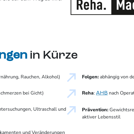
ungen
in Kürze
rnährung, Rauchen, Alkohol)
Folgen:
abhängig von de
schmerzen bei Gicht)
Reha
:
nach Operat
AHB
ntersuchungen, Ultraschall und
Prävention:
Gewichtsre
aktiver Lebensstil
dikamenten und Veränderungen