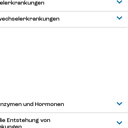
selerkrankungen
fwechselerkrankungen
 Enzymen und Hormonen
die Entstehung von
nkungen