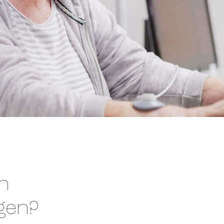
n
gen?