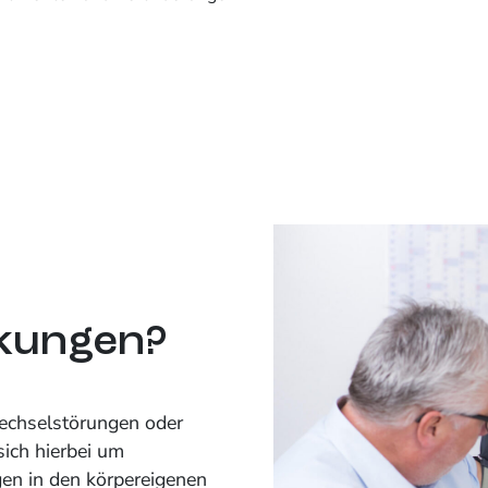
kungen?
echselstörungen oder
sich hierbei um
en in den körpereigenen