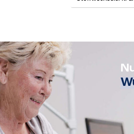
Nu
Wu