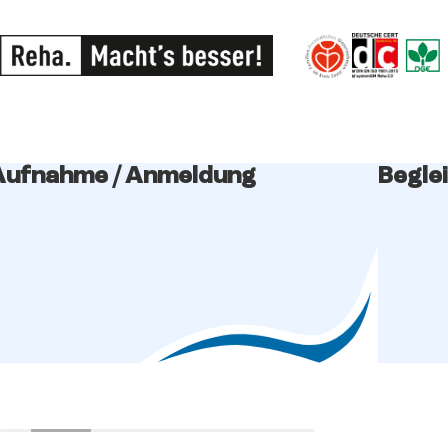
Aufnahme / Anmeldung
Begle