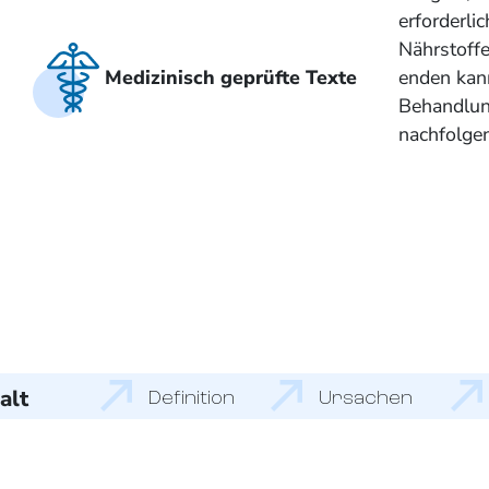
erforderli
Nährstoffe
Medizinisch geprüfte Texte
enden kann
Behandlun
nachfolgen
alt
Definition
Ursachen