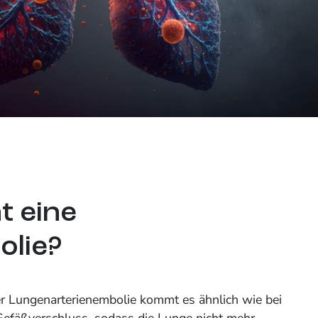
t eine
lie?
r Lungenarterienembolie kommt es ähnlich wie bei
Gefäßverschluss, sodass die Lunge nicht mehr