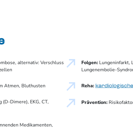
e
ombose, alternativ: Verschluss
Folgen:
Lungeninfarkt,
zellen
Lungenembolie-Syndr
m Atmen, Bluthusten
Reha:
kardiologisch
g (D-Dimere), EKG, CT,
Prävention:
Risikofakt
innenden Medikamenten,