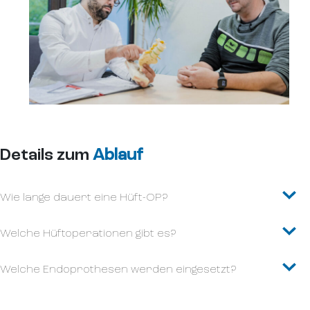
Details zum
Ablauf
Wie lange dauert eine Hüft-OP?
Welche Hüftoperationen gibt es?
Welche Endoprothesen werden eingesetzt?