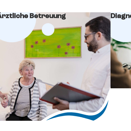
Ärztliche Betreuung
Diagn